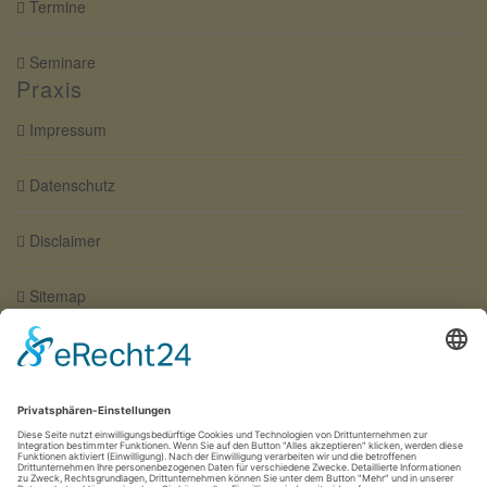
Termine
Seminare
Praxis
Impressum
Datenschutz
Disclaimer
Sitemap
Wegbeschreibung / Anfahrt
Copyright © Dr. med. Adalbert Olschewski-Hattenhauer.