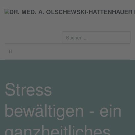
S
...
Stress
bewältigen - ein
ganzheitliches