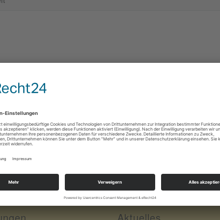
e Gesundheit
 aus der Zeitschrift "Leben jetzt fit bleiben, gesund leben..")
ungen
Aktuelles