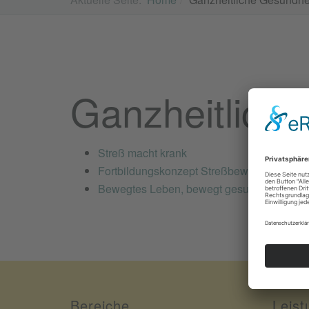
Ganzheitlich
Streß macht krank
Fortbildungskonzept Streßbewältigung
Bewegtes Leben, bewegt gesund...
(Artikel
Bereiche
Leist