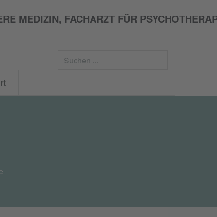
Suchen
...
rt
e