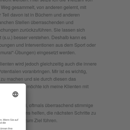
 Weg gesammelt, von anderen gelernt, mit
r Teil davon ist in Büchern und anderen
manchen Stellen überraschenden und
chungen zurückzuführen. Sie lassen sich
 (s.u.) besser verstehen. Deshalb kann es
ungen und Interventionen aus dem Sport oder
amurai"-Übungen) eingesetzt werden.
ienten wird jedoch gleichzeitig auch die innere
entialen voranbringen. Mir ist es wichtig,
zu machen und sie durch diesen das
. Zusätzlich möchte ich meine Klienten mit
.
 fast nebenbei, oftmals überraschend stimmige
ngen, die uns helfen, die nächsten Schritte zu
onen heraus zum Ziel führen.