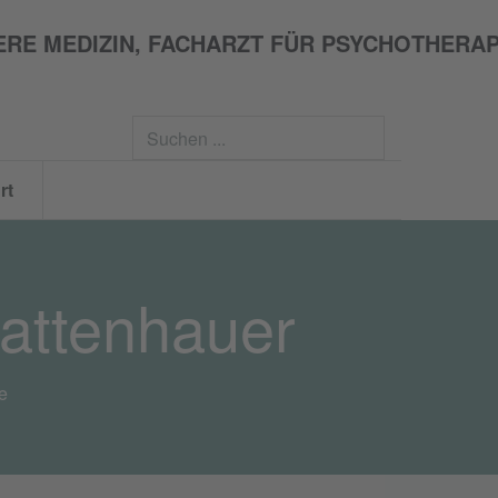
Suchen
...
rt
Hattenhauer
e