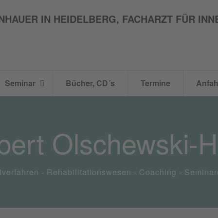
Seminar
Bücher, CD´s
Termine
Anfah
bert Olschewski-
ilverfahren - Rehabilitationswesen - Coaching - Seminar