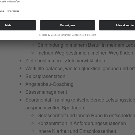
Typische Themenbereiche sind :
Erfolgreiches Selbstmanagement
Entscheidungs-Coaching
meine Stärken, Vorlieben, Wünsche
meine Werte, Träume, Ziele, Visionen
Sinnfindung in meinem Beruf, in meinem Leb
meinen Weg bestimmen, meinen Weg finden
Ziele bestimmen - Ziele verwirklichen
Work-life-balance, wie ich glücklich, gesund und er
Selbstpräsentation
Angstabbau-Coaching
Stressmanagement
Sportmental-Training (entscheidende Leistungsstei
anspruchsvollen Sportarten)
Gelassenheit und innere Ruhe in entscheiden
Konzentration in Anforderungssituationen
innere Klarheit und Entschlossenheit