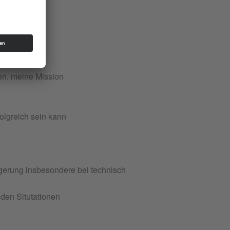
en, meine Mission
folgreich sein kann
gerung insbesondere bei technisch
den Situtationen