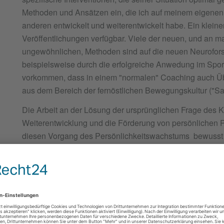
Methoden und Ansätzen ein, die ich auf meinem eigenen
anderen entwickelt und weiterentwickelt habe. Ein kleine
Veröffentlichungen verfügbar. Viele der neuen, und an 
ungewöhnlichen, Methoden sind auf die neuen Neurofors
beispielsweise durch die erfolgreiche Anwedung im Sport
vorkommen, dass in einem "normalen" Coaching auch Üb
aus dem Bereich der fernöstlichen Bewegungskultur ("S
Die Arbeit an der Lösung der ursprünglichen Frage des Kl
Weiterentwicklung und die Förderung von persönlichen Pot
diesen Vorgang des Persönlichkeitswachstums bewusst 
Bewusstsein erweiternden Prozess noch weiter zu fördern
neuen Werkzeugen für die eigene Entwicklung ausrüsten
...sobald man "einfach" nur seinen Weg geht, findet man
und innerlich passende Lösungen, Ideen, günstige Wendu
finden und oft sogar unmittelbar aus Sackgassen-Situati