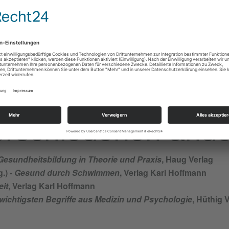
n Kater Baldrian erzählt, der immer am Ende jedes kleinen Kapi
hlafen. Aspekte aus dem Autogenen Training, der Hypnotherapi
verschiedenen and
Gesundheitsbildung in Theorie und Praxis
, Haug Verlag
g.) -
Gesund durch Schwimmen
, Verlag Karl Hoffmann
it
, Verlag Karl Hoffmann
 wichtigsten Begriffe aus Medizin und Psychologie
, Hüthig 