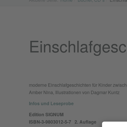
Einschlafgesc
moderne Einschlafgeschichten für Kinder zwisc
Amber Nina, Illustrationen von Dagmar Kuntz
Infos und Leseprobe
Edition SIGNUM
ISBN-3-9803012-5-7 2. Auflage