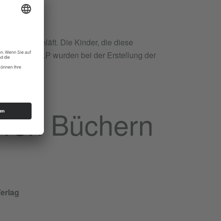
tels einschläft. Die Kinder, die diese
e und dem NLP wurden bei der Erstellung der
eren Büchern
Verlag