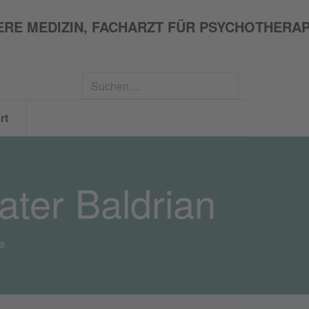
Suchen
...
rt
ater Baldrian
e