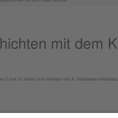
hichten mit dem K
hen 2 und 10 Jahren zum Vorlesen von A. Olschewski-Hattenha