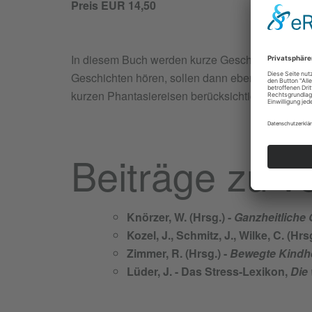
Preis EUR 14,50
In diesem Buch werden kurze Geschichten über de
Geschichten hören, sollen dann ebenfalls einsc
kurzen Phantasiereisen berücksichtigt.
Beiträge zu 
Knörzer, W. (Hrsg.) -
Ganzheitliche 
Kozel, J., Schmitz, J., Wilke, C. (Hrs
Zimmer, R. (Hrsg.) -
Bewegte Kindhe
Lüder, J. - Das Stress-Lexikon,
Die