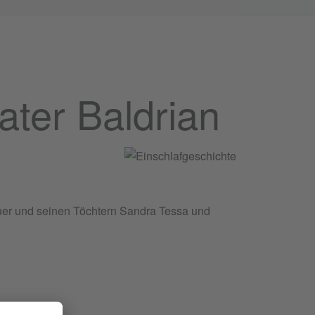
ater Baldrian
uer und seinen Töchtern Sandra Tessa und